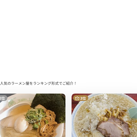
FEで人気のラーメン屋をランキング形式でご紹介！
2位
3位