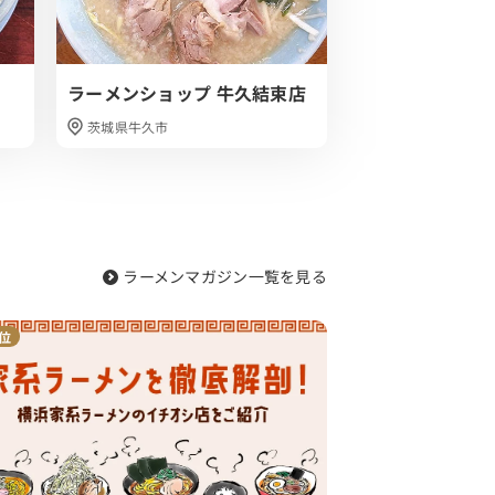
ラーメンショップ 牛久結束店
麺屋 玄洋
茨城県牛久市
新潟県新潟市東区
ラーメンマガジン一覧を見る
3位