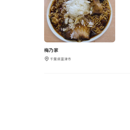
梅乃家
千葉県富津市