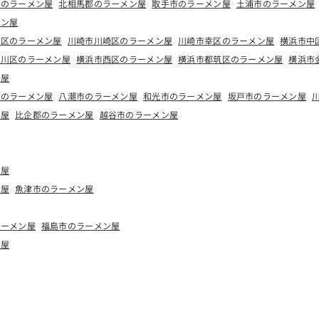
市のラーメン屋
北相馬郡のラーメン屋
取手市のラーメン屋
土浦市のラーメン屋
メン屋
摩区のラーメン屋
川崎市川崎区のラーメン屋
川崎市幸区のラーメン屋
横浜市中
奈川区のラーメン屋
横浜市西区のラーメン屋
横浜市都筑区のラーメン屋
横浜市
ン屋
市のラーメン屋
八潮市のラーメン屋
和光市のラーメン屋
坂戸市のラーメン屋
ン屋
比企郡のラーメン屋
越谷市のラーメン屋
ン屋
ン屋
魚津市のラーメン屋
ラーメン屋
福島市のラーメン屋
ン屋