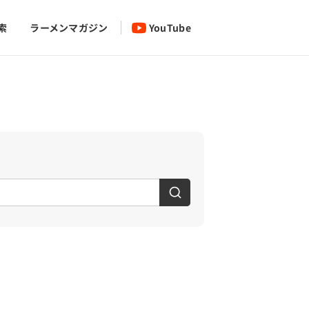
索
ラーメンマガジン
YouTube