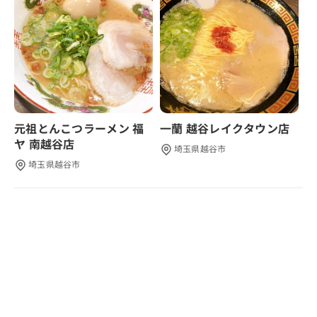
元祖とんこつラーメン 福
一蘭 越谷レイクタウン店
ヤ 南越谷店
埼玉県越谷市
埼玉県越谷市