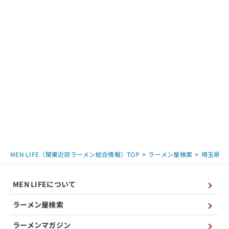
MEN LIFE（関東近郊ラーメン総合情報）TOP
ラーメン屋検索
埼玉県
MEN LIFEについて
ラーメン屋検索
ラーメンマガジン