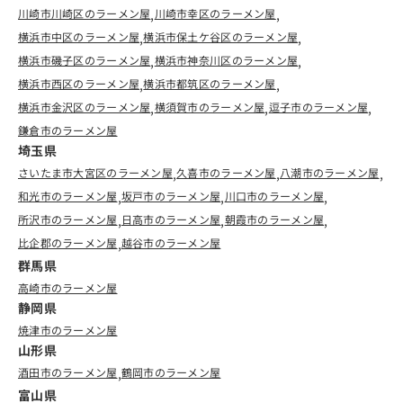
川崎市川崎区のラーメン屋
川崎市幸区のラーメン屋
横浜市中区のラーメン屋
横浜市保土ケ谷区のラーメン屋
横浜市磯子区のラーメン屋
横浜市神奈川区のラーメン屋
横浜市西区のラーメン屋
横浜市都筑区のラーメン屋
横浜市金沢区のラーメン屋
横須賀市のラーメン屋
逗子市のラーメン屋
鎌倉市のラーメン屋
埼玉県
さいたま市大宮区のラーメン屋
久喜市のラーメン屋
八潮市のラーメン屋
和光市のラーメン屋
坂戸市のラーメン屋
川口市のラーメン屋
所沢市のラーメン屋
日高市のラーメン屋
朝霞市のラーメン屋
比企郡のラーメン屋
越谷市のラーメン屋
群馬県
高崎市のラーメン屋
静岡県
焼津市のラーメン屋
山形県
酒田市のラーメン屋
鶴岡市のラーメン屋
富山県