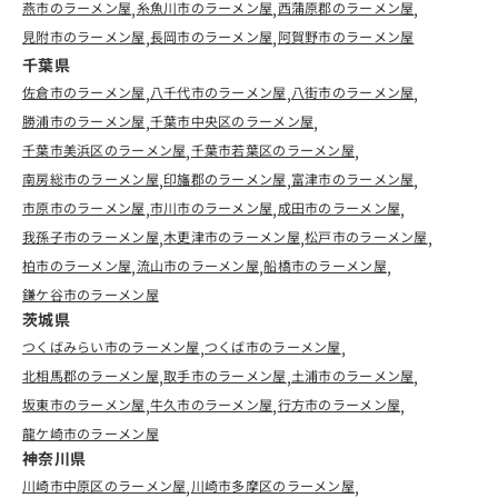
燕市のラーメン屋
糸魚川市のラーメン屋
西蒲原郡のラーメン屋
見附市のラーメン屋
長岡市のラーメン屋
阿賀野市のラーメン屋
千葉県
佐倉市のラーメン屋
八千代市のラーメン屋
八街市のラーメン屋
勝浦市のラーメン屋
千葉市中央区のラーメン屋
千葉市美浜区のラーメン屋
千葉市若葉区のラーメン屋
南房総市のラーメン屋
印旛郡のラーメン屋
富津市のラーメン屋
市原市のラーメン屋
市川市のラーメン屋
成田市のラーメン屋
我孫子市のラーメン屋
木更津市のラーメン屋
松戸市のラーメン屋
柏市のラーメン屋
流山市のラーメン屋
船橋市のラーメン屋
鎌ケ谷市のラーメン屋
茨城県
つくばみらい市のラーメン屋
つくば市のラーメン屋
北相馬郡のラーメン屋
取手市のラーメン屋
土浦市のラーメン屋
坂東市のラーメン屋
牛久市のラーメン屋
行方市のラーメン屋
龍ケ崎市のラーメン屋
神奈川県
川崎市中原区のラーメン屋
川崎市多摩区のラーメン屋