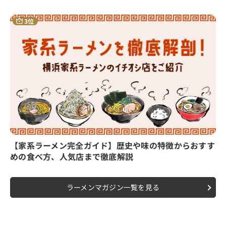
3位
【家系ラーメン完全ガイド】歴史や味の特徴からおすす
めの食べ方、人気店まで徹底解説
ラーメンマガジン一覧を見る