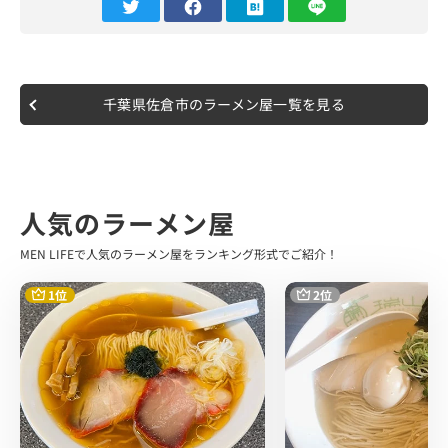
さらに麺や 玄さん、ラーメンだけではなく”まぐろの赤身
丼”も大人気なんです。
このまぐろの赤身丼を求めてやってくるお客さんもいるほ
どの看板メニューとなっています。
千葉県佐倉市のラーメン屋一覧を見る
訪問時は平日のゴールデンタイムである12時半頃の到着で
した。
運良く待ちなしで入店でき、カウンター席へ案内いただき
ました。
人気のラーメン屋
注文したのは”蔵出し醤油らーめん”です。
味の好みで”すっきりorまったり”、麺の種類を”超多加水
MEN LIFEで人気のラーメン屋をランキング形式でご紹介！
麺or極太平打ち麺”から選択することが出来ます。
MEN LIFEはまったり・極太平打ち麺でお願いしました。
1位
2位
店内はカウンター席と小上がり席があり、 とても広々とし
た空間、居心地も良くラーメン店では珍しいキッズスペー
スなども完備されていました。
まさに家族連れには嬉しい空間ですよね。
10分ほどしてラーメン登場です。