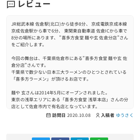
レビュー
JR総武本線 佐倉駅(北口)から徒歩8分、 京成電鉄京成本線
京成佐倉駅から車で6分、 東関東自動車道 佐倉ICから車で
8分の場所にあります、 ”喜多方食堂 麺や玄 佐倉分店”さん
をご紹介します。
今回の舞台は、千葉県佐倉市にある”喜多方食堂 麺や玄 佐
倉分店”さんです。
千葉県で数少ない日本三大ラーメンのひとつとされている
「喜多方ラーメン」が頂けるお店です。
麺や 玄さんは2014年5月にオープンされました。
東京の浅草エリアにある「喜多方食堂 浅草本店」さんの分
店として佐倉市内で有名店となっています。
本場の喜多方ラーメンの魅力に加えて、 蔵出しの醤油と味
訪問日
2020.10.08
入稿者
ゆうさく
噌を看板メニューとしたラーメンがいただけます。
千葉県の中ではのどかな佐倉市ですが行列を作るくらいの
人気っぷりがあるお店です。