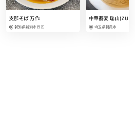
雪のように散りばめられたたっぷりの背脂とねぎ、 喜多方
ラーメンならではの小ぶりチャーシューを目の前に、 早速
支那そば 万作
中華蕎麦 瑞山(ZUIZA
スープを１口…いただきます。
新潟県新潟市西区
埼玉県朝霞市
美味い…！
ガツンとした醤油のキレとほんのり感じる魚介の旨味がマ
ッチしたファーストタッチ、 コクがしっかりと形成されて
いて、そこから背脂の甘味がアクセントになっていまし
た。
こってりながらもゴクゴクといけてしまうスープですね。
飲みすぎ注意です(笑)
麺は注文時にチョイスした極太の平打ち麺です。
啜るときの舌触りが最高で、コシ・噛み応えある食感でし
た。
スープや背脂とも相まった喜多方ラーメン好きにはたまら
ない麺でした。
トッピングは、 チャーシュー2枚、青ねぎ、玉ねぎ、メン
マ、白ネギのラインナップでした。