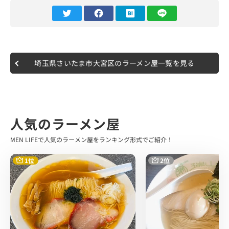
1.麺
北海道産と埼玉県産の数種類の小麦粉を ブレンドさせた自
家製麺を使用。
2.スープ
博多地鶏、阿波尾鶏、タマシャモ、大山鶏を使用。
埼玉県さいたま市大宮区のラーメン屋一覧を見る
3.醤油ダレ
川越はつかり醤油、小豆島醤油など 数種類の醤油をブレン
ド。
4.塩ダレ
北海道猿払産ホタテ、うるめ煮干し、鰹、昆布、 蛤(はま
人気のラーメン屋
ぐり)等を使用。
5.水
MEN LIFEで人気のラーメン屋をランキング形式でご紹介！
π(パイ)ウォーターを使用。
以上のようにひとつひとつ細部にまで 素材にこだわってい
1位
2位
る中村さんです。
訪問時は平日のゴールデンタイムが過ぎた13時15分頃の到
着でした。
2人待ちほどの列に接続し、10分ほどで入店。
食券を購入し、カウンター席へ案内いただきました。