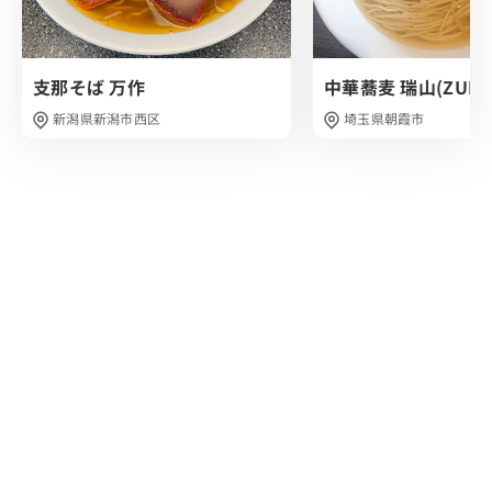
駐車場は無いので近くのコインパーキングに停めた方が無
難でしょう。
また、店内はカウンター席のみで7席ほどあったと思いま
支那そば 万作
中華蕎麦 瑞山(ZUIZA
す。
新潟県新潟市西区
埼玉県朝霞市
醤油か塩で迷いましたが、多くの方が塩を頼まれていたの
で、 便乗して"味玉中華そば"を注文しました。
10分ほどしてラーメンが登場。
琥珀色に輝いたスープの上に味玉やチャーシューなど、豪
華に盛り付けられています。
早速スープを1口…いただきます。
あっ…美味しい…！
思ったよりも優しいファーストタッチでした。
パンチのあるスープを予想していましたが、塩気が優しめ
でかつ魚粉の旨みが先行した出汁感ある味わいでした。
ほんのり鶏の旨味も感じられます。
深みある優しい塩スープでした。
麺は自家製による中太手揉み麺です。