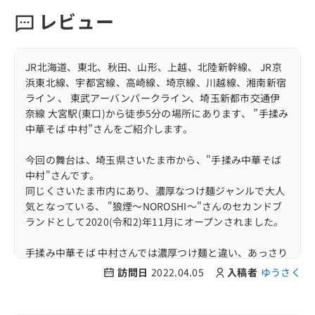
レビュー
JR北海道、東北、秋田、山形、上越、北陸新幹線、 JR京
浜東北線、宇都宮線、高崎線、埼京線、川越線、湘南新宿
ライン 、 東武アーバンパークライン、埼玉新都市交通伊
奈線 大宮駅(東口)から徒歩5分の場所にあります、 ”手揉み
中華そば 中村”さんをご紹介します。
今回の舞台は、埼玉県さいたま市から、"手揉み中華そば
中村"さんです。
同じくさいたま市内にあり、濃厚なつけ麺ジャンルで大人
気となっている、 "狼煙〜NOROSHI〜"さんのセカンドブ
ランドとして2020(令和2)年11月にオープンされました。
手揉み中華そば 中村さんでは濃厚つけ麺と違い、あっさり
系の醤油or塩を看板メニューとして 人気、注目を集めてい
訪問日
2022.04.05
入稿者
ゆうさく
ます。
こだわりも素晴らしいです。