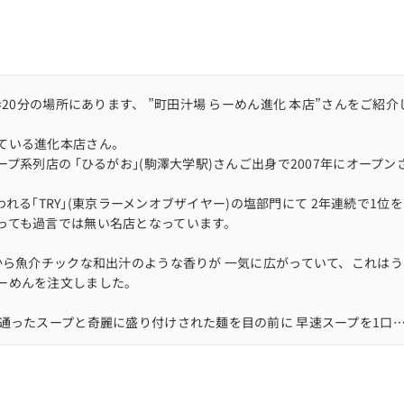
歩20分の場所にあります、 ”町田汁場 らーめん進化 本店”さんをご紹介
ている進化本店さん。
プ系列店の ｢ひるがお｣(駒澤大学駅)さんご出身で2007年にオープン
言われる｢TRY｣(東京ラーメンオブザイヤー)の塩部門にて 2年連続で1位
っても過言では無い名店となっています。
から魚介チックな和出汁のような香りが 一気に広がっていて、これは
ーめんを注文しました。
通ったスープと奇麗に盛り付けされた麺を目の前に 早速スープを1口
煮干などの魚介系が奥深い味わいを引き出していました。
出ていて、さすが塩を極めし進化さんと実感しました。