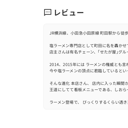
レビュー
️JR横浜線、小田急小田原線 町田駅から徒
塩ラーメン専門店として町田に名を轟かせ
店主さんは有名チェーン、｢せたが屋｣グルー
2014、2015年には ラーメンの権威とも
今や塩ラーメンの頂点に君臨しているとい
そんな進化 本店さん、 店内に入った瞬間
王道にしてて看板メニューである、しおら
ラーメン登場で、 びっくりするくらい透き
うわ…美味しすぎる！
すっきりとしているのにそこからどんどん
さらに鶏の旨味とまろやかな鶏油のコクが