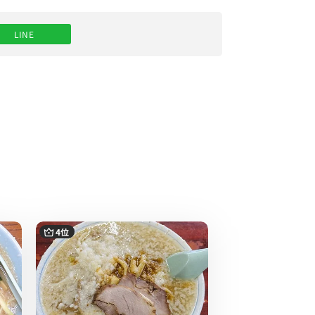
味を最大限に引き出しているスープとのことで
LINE
4位
5位