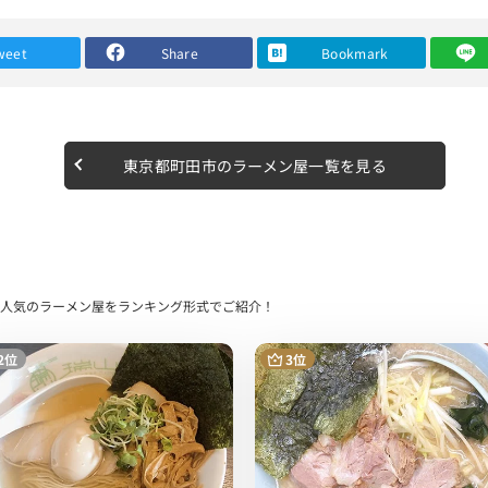
されたスープにさらに長崎県産のあごを加えているそうで、 地鶏の旨
weet
Share
Bookmark
ドされているそう。
大限考えられたモチモチ麺で喉越しも最高でした。
いそうです。
東京都町田市のラーメン屋一覧を見る
ン。そして女性にもオススメです。
FEで人気のラーメン屋をランキング形式でご紹介！
お好きの方にぜひ行って頂きたい名店です。
2位
3位