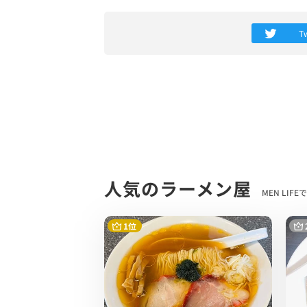
山水地鶏と丸鶏、地鶏のガラで丁寧に抽出
T
す。
塩ダレには厳選された5種類の塩がブレン
麺は細ストレート麺でスープとの相性を最
※美味しさを引き出す為、硬めにはできな
まさに進化を感じられる一杯。
思わずスープも完飲していました(笑)
塩ラーメン好きには堪らない至極のラーメ
人気のラーメン屋
MEN LI
塩ラーメン好き、中華そば、あっさり系が
1位