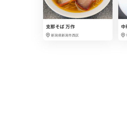
支那そば 万作
中
新潟県新潟市西区