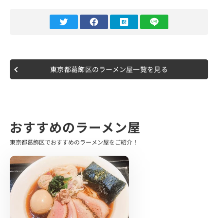
訪問時は13時40分頃、お店に到着しました。
日曜日ということでもちろんそれなり行列があり、10〜15
人前後でしたが、 回転が早かったからか20分ほどで入店
できました。
食券制で購入後、カウンター席に着席しました。
東京都葛飾区のラーメン屋一覧を見る
注文したのは、上ラーメン+九条ネギトッピングです。
カスタマイズは麺かため、それ以外は普通でお願いしまし
た。
さらにライスも無料なのでこちらも。
おすすめのラーメン屋
店内非常に清潔感があり、真っ白なテーブルが印象的で
す。
東京都葛飾区でおすすめのラーメン屋をご紹介！
三浦さんの積極的な声掛けやガラ炊きを混ぜたり、麺上げ
をする所作にはまさに圧巻の連続でした。
見入ったところでラーメン登場です。
たっぷりのネギが盛られているところにインパクトを見せ
つける海苔、レアチャーシュー共に濃厚感溢れるスープを
早速1口…いただきます。