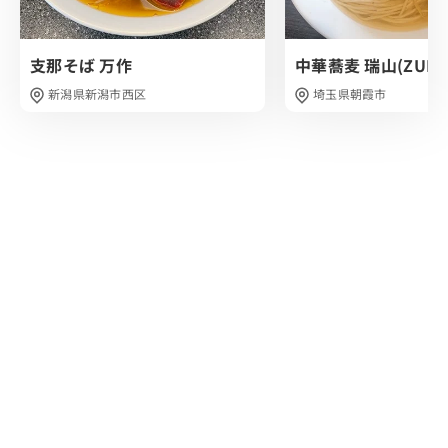
海苔もびっくりするくらい美味しく、香りであきらかに上
質な海苔を使われているんだなと感じました。
支那そば 万作
中華蕎麦 瑞山(ZUIZA
常連やファンのお客さんが来るのも納得の一杯でした。
ラーメン自体のお値段もリーズナブルでコスパ・味と共に
新潟県新潟市西区
埼玉県朝霞市
絶品の三浦家さんでした！
家系ラーメンがお好きな方は是非オススメです！