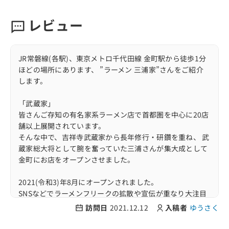
レビュー
JR常磐線(各駅)、東京メトロ千代田線 金町駅から徒歩1分
ほどの場所にあります、 ”ラーメン 三浦家”さんをご紹介
します。
「武蔵家」
皆さんご存知の有名家系ラーメン店で首都圏を中心に20店
舗以上展開されています。
そんな中で、吉祥寺武蔵家から長年修行・研鑽を重ね、 武
蔵家総大将として腕を奮っていた三浦さんが集大成として
金町にお店をオープンさせました。
2021(令和3)年8月にオープンされました。
SNSなどでラーメンフリークの拡散や宣伝が重なり大注目
を浴びるなどして 初日はなんと300人越えの大行列を記録
訪問日
2021.12.12
入稿者
ゆうさく
した凄まじい三浦家さんです。