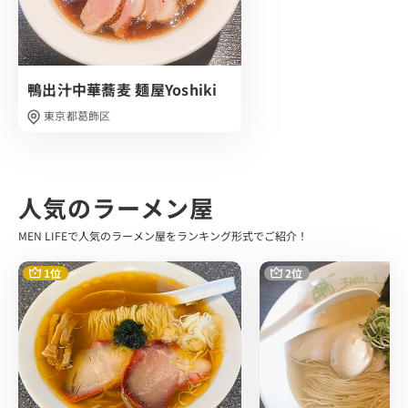
うんまっっ…！！
豚骨の旨味がガツンとファーストタッチ、そこから醤油の
キレがグッときました。
少し酸味が感じられ、それもアクセントに。
鴨出汁中華蕎麦 麺屋Yoshiki
徳島県産の阿波尾鶏から作り上げたという鶏油の風味や旨
味がスープとの相性抜群だなと感じました。
東京都葛飾区
麺は家系御用達 酒井製麺さんの中太ちぢれ麺。
麺は若干細めのタイプかな？パツパツで茹で加減最高で
す。
人気のラーメン屋
食感も言うまでもなく、美味い。
MEN LIFEで人気のラーメン屋をランキング形式でご紹介！
トッピングの京都産九条ねぎ。
これがまたシャキシャキで美味い、、、
1位
2位
スープとの相性がとにかく良く、レンゲが進んでしまいま
す。
レアチャーシューは豚肩ロースと細切れのチャーシューも
一緒でした。
濃厚スープとの相性もありそのものの味付けは薄めでし
た。