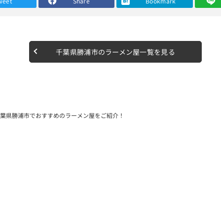
weet
Share
Bookmark
席になるそうです。
店となっています、ガンガンにおいするかと思いますので苦手な方は厳
せたような雰囲気で有名人のサインなどがじっしりありました。
”タンタンメン”です。
千葉県勝浦市のラーメン屋一覧を見る
、燃えるような真っ赤な色をしたスープがお出迎えです。
葉県勝浦市でおすすめのラーメン屋をご紹介！
油とラー油がしっかり絡み合っていて、 玉ねぎの甘味やニンニクがア
プとなっていました。
ですよ。
ェーブ感はあったかもしれません。
のシンプルなラインナップでした。
らしいんです。
とインパクトを残してくれていて、 飽きることなく一口目から最後ま