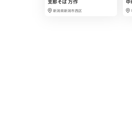
支那そば 万作
中
新潟県新潟市西区