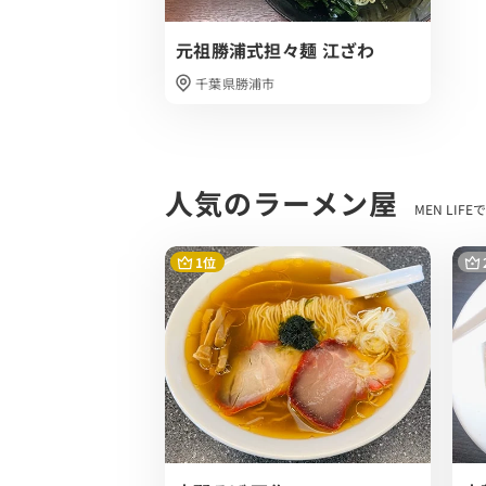
あっという間に完食でした。
元祖勝浦式担々麺 江ざわ
辛い物が苦手で、勝浦式タンタンメンが食
担々麵がお好きな方全てにオススメしたい
千葉県勝浦市
人気のラーメン屋
MEN LI
1位