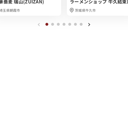
華蕎麦 瑞山(ZUIZAN)
ラーメンショップ 牛久結束
埼玉県朝霞市
茨城県牛久市