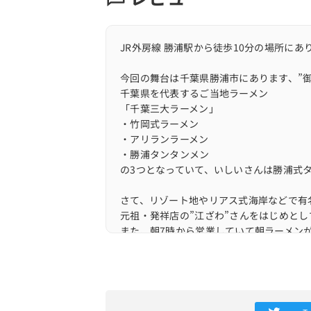
JR外房線 勝浦駅から徒歩10分の場所にあ
今回の舞台は千葉県勝浦市にあります、”御
千葉県を代表するご当地ラーメン
「千葉三大ラーメン」
・竹岡式ラーメン
・アリランラーメン
・勝浦タンタンメン
の3つとなっていて、いしいさんは勝浦式
さて、リゾート地やリアス式海岸などで有
元祖・発祥店の”江ざわ”さんをはじめと
また、朝7時から営業していて朝ラーメン
近くに勝浦漁港があり、朝早くから活動し
訪問時は、ゴールデンタイムである12時
お店には5人ほどの待ちが出来ていて、そ
いしいさんは座敷席と、店外にパラソルが