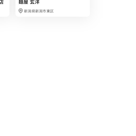
店
麺屋 玄洋
中華そば 雲ノ糸
新潟県新潟市東区
山形県酒田市