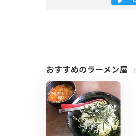
T
基本的に混雑時は席に余りがある場合、相
そして今のご姿勢では珍しい喫煙OKのお
店内は昔ながらの食堂と海の家を掛け合わ
注文したのは、看板であり定番メニューの
10分と少ししてからラーメン登場です。
シンプルながらも辛そう…玉ねぎと一緒に
さっそくスープを一口…
あ…美味しい！！
おすすめのラーメン屋
千
辛さだけの主張ではなく、ベースとなる醤
後からほんのりゴマの風味も楽しめるスー
ラー油に関しては自家製で作っているそう
麺は中太のストレート麺でした。若干のウ
旨辛のスープとの相性は抜群でした。
トッピングは、 玉ねぎ、ひき肉、白ごま
玉ねぎとひき肉の大仕事ぶりが非常に素晴
スープと麺、それぞれに最高のアクセント