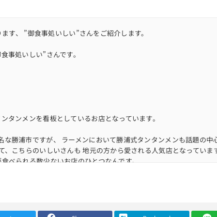
ります、 ”御食事処いしい”さんをご紹介します。
食事処いしい”さんです。
タンタンメンを看板としているお店となっています。
名な勝浦市ですが、 ラーメンにおいて勝浦式タンタンメンも話題の中
して、こちらのいしいさんも 地元の方から愛される人気店となっていま
が食べられる数少ないお店のひとつなんです。
ている漁業の方に向けた営業時間でもあるのかもしれませんね。
頃の到着でした。
のまま接続し15分ほどで店外にあるパラソルが掛けられたテーブル席
付いたテーブル席があります。