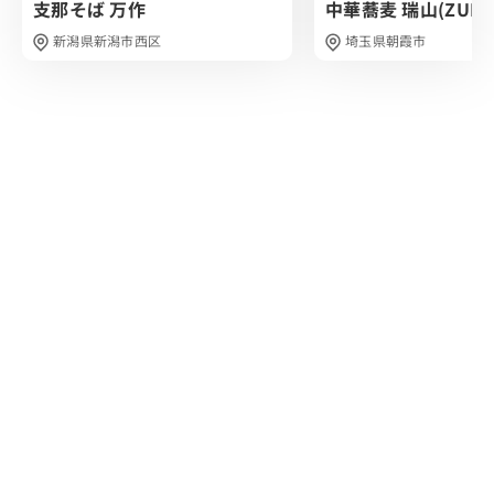
支那そば 万作
中華蕎麦 瑞山(ZUIZA
新潟県新潟市西区
埼玉県朝霞市