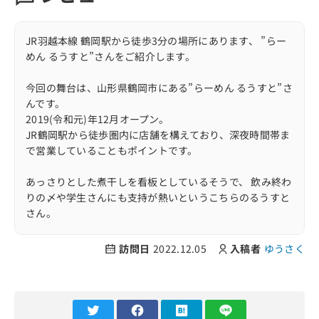
JR羽越本線 鶴岡駅から徒歩3分の場所にあります、 ”らー
めん るうすと”さんをご紹介します。
今回の舞台は、山形県鶴岡市にある”らーめん るうすと”さ
んです。
2019(令和元)年12月オープン。
JR鶴岡駅から徒歩圏内に店舗を構えており、深夜時間帯ま
で営業していることもポイントです。
あっさりとした煮干しを看板としているそうで、 飲み終わ
りの〆や学生さんにも支持が熱いというこちらのるうすと
さん。
訪問時は深夜時間帯である23時頃の到着でした。
訪問日
2022.12.05
入稿者
ゆうさく
外観はレゴブロックのような出で立ちでユニークな看板が
目印です。
待ちなしでカウンター席へ案内いただきました。
食券購入スタイルとなっており、今回は看板である"煮干