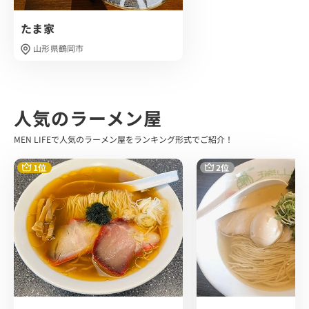
先程のスープがしっかり持ち上がっており、完成度高い食
たま家
感を楽しむことができます。
山形県鶴岡市
トッピングは、 チャーシュー・メンマ・ネギなどのシンプ
ルなラインナップでした。
しっとりと柔らかいチャーシューは食べ進めるごとに肉の
人気のラーメン屋
旨味がスープに溶けだし、重なって奥行ある美味しさに。
それぞれのトッピングが一杯の満足度をさらにアップさせ
MEN LIFEで人気のラーメン屋をランキング形式でご紹介！
てくれます。
1位
2位
夜時間帯に絶品煮干しラーメンが食べられる一杯。
るうすとさん、大満足間違いなしです。
ご馳走様でした。