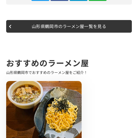
し中華(並)"をお願いしました。
店内はカウンター席のみとなっており、カフェのようでバ
ーの感じも見て取れるオシャレな空間。
山形県鶴岡市のラーメン屋一覧を見る
ひとりでも気兼ねなく来れるような雰囲気でした。
10分ほどでラーメン登場です。
着丼したその瞬間から、煮干しのふわっとした香り。
食欲が掻き立てられる圧倒的な淡麗感、早速スープからい
おすすめのラーメン屋
ただいてみましょう。
山形県鶴岡市でおすすめのラーメン屋をご紹介！
美味しい…染み渡る…！
これは飲み終わりの〆に最高だ…
優しいながらも煮干しの深みを楽しめるファーストタッ
チ。
くどさを全く感じない魚介のクリアな風味が際立ち、丁寧
な口当たりでレンゲを止めさせません。
素材本来、無化調で作られているそうです。
麺は中細仕様のストレート麺でした。
絶妙なモチモチ感と、小麦の風味が特徴的。