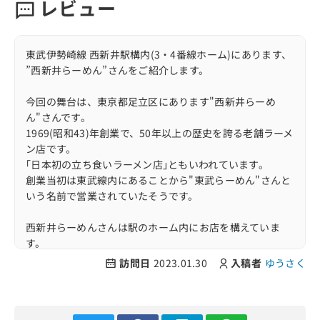
レビュー
東武伊勢崎線 西新井駅構内(3・4番線ホーム)にあります、
”西新井らーめん”さんをご紹介します。
今回の舞台は、東京都足立区にあります"西新井らーめ
ん"さんです。
1969(昭和43)年創業で、50年以上の歴史を誇る老舗ラーメ
ン店です。
｢日本初の立ち食いラーメン店｣ともいわれています。
創業当初は東武線内にあることから"東武らーめん"さんと
いう名前で営業されていたそうです。
西新井らーめんさんは駅のホーム内にお店を構えていま
す。
駅そばやうどんなどがある中で全国でも珍しいラーメン屋
訪問日
2023.01.30
入稿者
ゆうさく
さんとして有名です。
西新井駅3・4番線ホーム内に位置しています。