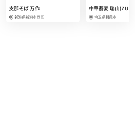
かりと溶け込んでいました。
支那そば 万作
中華蕎麦 瑞山(ZUIZA
秒速での完食でした。
新潟県新潟市西区
埼玉県朝霞市
あっという間に無くなりましたし、 新潟五大ラーメンのひ
とつ、"三条カレーラーメン"を彷彿とさせる至極の1杯を
いただくことができました。
関東のみならず全国でも珍しい 駅の中でラーメンという非
日常体験を味わってみてはいかがでしょうか？