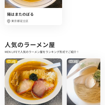
10分もせずにラーメン登場です。
陽はまたのぼる
あっさりとしたスープにルーが掛けられていて、ちらっと
麺も垣間見えます。
東京都足立区
早速スープをすくい上げ、1口いただいてみましょう…
とんでもなく美味しい…！
優しい！
人気のラーメン屋
醤油ベースに鶏ガラの旨味を感じるファーストタッチ、 さ
らにピリッとした辛味が効いたカレーのガツンとした味わ
MEN LIFEで人気のラーメン屋をランキング形式でご紹介！
いがしっかりを口先を包み込んでくれます。
懐かしさを感じるようなカレーで、感動してしまうこと間
1位
2位
違いなしです。
麺は細麺仕様となっており、 先程のカレースープにしっか
りと絡みついたすすり心地抜群の麺でした。
トッピングは、 カレーの具材(玉ねぎ・じゃがいも・人
参・豚バラ)のみとシンプルなラインナップでした。
カレールー自体かなり煮込まれていて、具材はルーにしっ