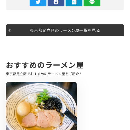
訪問時は平日のお昼ピークタイム前である11時前の到着で
した。
駅構内ということもあり、各電車や発車ベルなどを聴きな
がらも食券機で食券を購入、 立ち食いスタイルですのでカ
ウンター席にてそのまま店員さんに食券を手渡ししまし
東京都足立区のラーメン屋一覧を見る
た。
注文したのは"カレーラーメン"です。
ラーメン好き界隈では絶対カレーラーメン！と太鼓判を推
す程でしたので私もそちらをチョイス。
おすすめのラーメン屋
そして食券機を見て驚いたのですが、とにかく安い…！
ワンコインで食べられるラーメンがほとんとで、500〜
東京都足立区でおすすめのラーメン屋をご紹介！
680円のラインナップがありました。
注文したカレーラーメンも500円と破格の値段です。
お店はカウンター席のみで、駅そば店と同じく立ち食いス
タイルとなっています。
L字になっていて、銀に輝くステンレスのテーブルが特徴
的です。
厨房も広々としていて、店員さんがキレ良いオペレーショ
ンとともに、リズミカルな湯切りも見ることが出来ます。