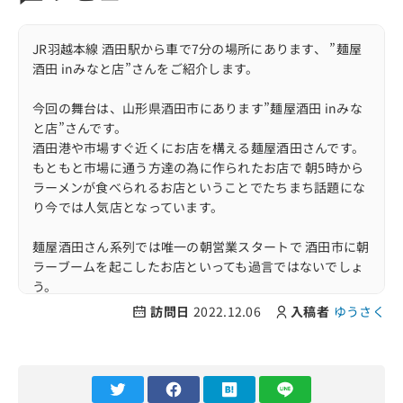
JR羽越本線 酒田駅から車で7分の場所にあります、 ”麺屋
酒田 inみなと店”さんをご紹介します。
今回の舞台は、山形県酒田市にあります”麺屋酒田 inみな
と店”さんです。
酒田港や市場すぐ近くにお店を構える麺屋酒田さんです。
もともと市場に通う方達の為に作られたお店で 朝5時から
ラーメンが食べられるお店ということでたちまち話題にな
り今では人気店となっています。
麺屋酒田さん系列では唯一の朝営業スタートで 酒田市に朝
ラーブームを起こしたお店といっても過言ではないでしょ
う。
訪問日
2022.12.06
入稿者
ゆうさく
自家製手揉み麺にこだわったお店でもあり、 朝ラーメンで
もしっかりと存在感を見せつけており なかでもinみなとさ
んでしか食べられない油そば"船麺"は地元の方やラーメン
好きの間でも有名です。