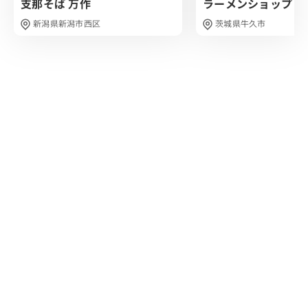
支那そば 万作
ラーメンショップ 
朝でこれだけのハイクオリティなラーメンが食べれるのは
凄いなと実感しました。
新潟県新潟市西区
茨城県牛久市
油そである船麺も気になるところです。
酒田屈指の朝ラーメンを堪能できます、是非行ってみてく
ださい！