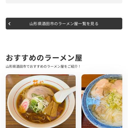
訪問時は平日の朝営業ギリギリとなる8時半過ぎの到着で
した。
待ちなしで入店でき、食券機で食券を購入テーブル席へ着
山形県酒田市のラーメン屋一覧を見る
席しました。
看板メニューの船麺と行きたいところでしたが、定番であ
る"ラーメン(小)"をお願いしました。
店内はカウンターとテーブル席になっていて、 こじんまり
おすすめのラーメン屋
としながらも食堂の雰囲気漂い1人でも来やすいような空
間でした。
山形県酒田市でおすすめのラーメン屋をご紹介！
ラーメンを注文した時に感じたのは 朝ラーメンはワンコイ
ン500円で食べられるのが凄いなと感じました。
今回は小盛ですが、それも400円…
このご時世に破格の値段ですよね。
10分もしないうちにラーメン登場です。
大きい海苔が覆われた琥珀色の綺麗なスープ、 さらに別レ
ンゲで背脂が一緒に添えられていました。
背脂のレンゲをスープに浸し、早速1口、いただいてみま