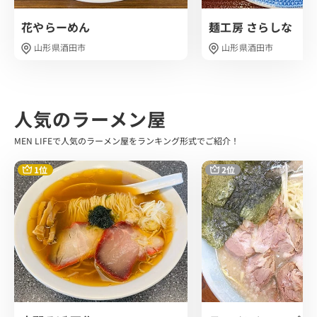
しょう…
花やらーめん
麺工房 さらしな
おおおお美味しい！染み渡る…！
山形県酒田市
山形県酒田市
魚介の旨味をダイレクトに感じ、動物系のキレが加えられ
た奥深いスープの味わい さらに背脂の甘みがまとめあげて
くれます。
これは美味しいですね。
人気のラーメン屋
麺は極太の手揉みちぢれ麺です。
MEN LIFEで人気のラーメン屋をランキング形式でご紹介！
ごわごわとしていて噛みごたえと喉越し抜群です。
店主さんが厳選した3種類の小麦を独自にブレンドし手間
1位
2位
と時間をかけて作り上げた自家製麺。
正直小盛では全然足りなかったです(笑)
トッピングは チャーシュー、海苔、ねぎのシンプルなライ
ンナップでした。
臭みを一切感じないスープとマッチしたチャーシューは噛
みごたえ抜群でした。
海苔も磯の香りを感じます、美味しい！