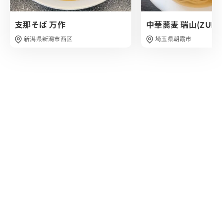
支那そば 万作
中華蕎麦 瑞山(ZUIZA
新潟県新潟市西区
埼玉県朝霞市