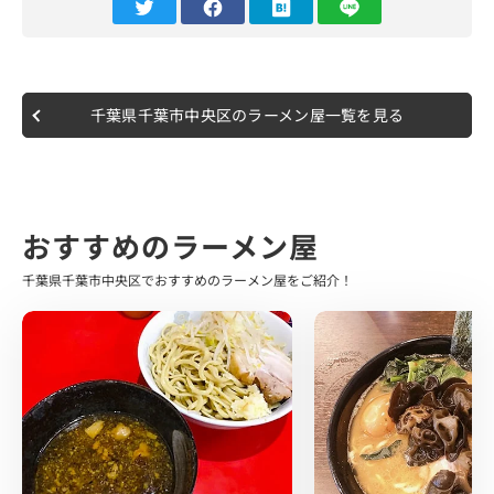
そんな期待しかない“屋号なし”さん、 開店と同時に来店し
ましたが既に6.7人待ち…
10分ほどして入店し看板メニューである特製中華そば(醤
油)を注文しました。
ラーメン登場でガツンと香る刻み玉ねぎと様々なチャーシ
千葉県千葉市中央区のラーメン屋一覧を見る
ューの背にスープを1口…
ストレートに煮干しの旨味、風味が来て美味しい！
ほんのり苦味とカエシの味が出ていて深みもありました！
おすすめのラーメン屋
麺はやや細麺ストレートで自家製麺とのことです。
トッピングのチャーシューは鶏胸と炙りもも、 豚肩ロース
千葉県千葉市中央区でおすすめのラーメン屋をご紹介！
と豚バラというボリューム抜群のラインナップ。
個人的には豚肩ロースのしっとり感が最高でした。
オープンして間もないお店ではありますが 巷のラーメン好
きの中では話題かつ、ラーメン界隈でもかなり高評価のた
め 行く価値間違いなしのお店です。
煮干し系、中華そばがお好きの方にぜひおすすめです！