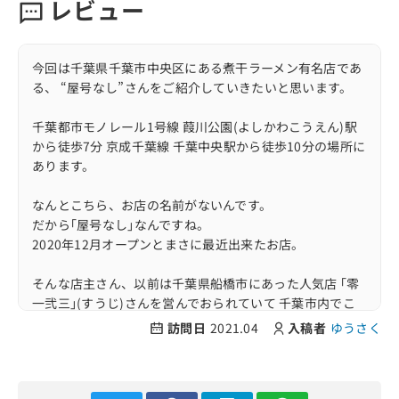
レビュー
今回は千葉県千葉市中央区にある煮干ラーメン有名店であ
る、 “屋号なし”さんをご紹介していきたいと思います。
千葉都市モノレール1号線 葭川公園(よしかわこうえん)駅
から徒歩7分 京成千葉線 千葉中央駅から徒歩10分の場所に
あります。
なんとこちら、お店の名前がないんです。
だから｢屋号なし｣なんですね。
2020年12月オープンとまさに最近出来たお店。
そんな店主さん、以前は千葉県船橋市にあった人気店 ｢零
一弐三｣(すうじ)さんを営んでおられていて 千葉市内でこ
ちらの屋号なしさんで復活された背景があります。
訪問日
2021.04
入稿者
ゆうさく
また、東京都板橋区にある煮干しラーメン有名店｢中華ソ
バ 伊吹｣さんで 修行されていた超実力派でもあります。