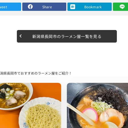
メンです。
weet
Share
Bookmark
感ある落ち着いた雰囲気でした。
さずレンゲを持ち、早速スープを1口頂きます…
新潟県長岡市のラーメン屋一覧を見る
ァーストタッチ。
来る感じでした。
が濃く、ぎゅっと詰まった味わいでした。
潟県長岡市でおすすめのラーメン屋をご紹介！
しも抜群に良かったです。
誤されてるかも、、、？
ロースのチャーシューですが、 歯切れよく多く盛り付けてあることか
マる味になると思います！
、生姜と塩がどれほどまで合うのかも気になるところです。