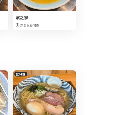
濱之家
ラーメン山岡家
新潟県長岡市
新潟県長岡市
4位
5位