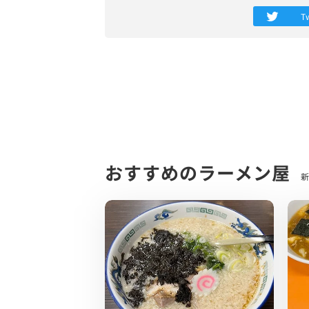
注文したのは看板メニューである正油ラー
T
店内は清潔感があり、天井高く非常に開放
10分ほどしてラーメン登場です。
とにかく生姜の香りはすごい、、、！
程よい感じで油膜も張ってある感じですか
うんまっっ…！！
とにかく生姜の旨味、風味が突き抜けるフ
醤油感や動物感は程よく抑えめでほんのり
青島食堂さんのスープより全然こちらの方
おすすめのラーメン屋
新
麺は中太ちぢれ麺。
若干平たくウェーブしてる感じかな？
加水率少し高めでスープとの相性ものどご
スープに絶妙に合わせるために麺も試行錯
こちらもメインと言っても過言ではない肩
長岡生姜醤油系が好きな方は間違いなくハ
そのほかにも塩らーめんもありましたので