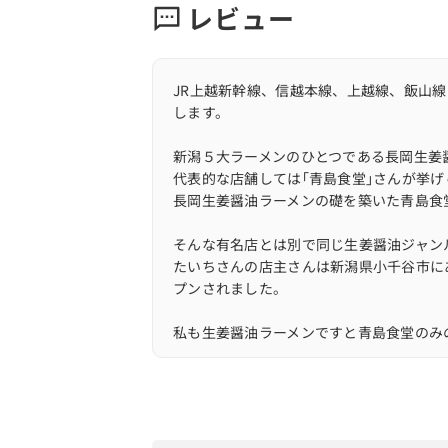
レビュー
JR上越新幹線、信越本線、上越線、飯山線 
します。
新潟５大ラーメンのひとつである長岡生姜
代表的な店舗しては｢青島食堂｣さんが挙
長岡生姜醤油ラーメンの礎を築いた青島食
そんな有名店とは別で同じ生姜醤油ジャン
たいちさんの店主さんは新潟県小千谷市に
プンされました。
私も生姜醤油ラーメンですと青島食堂のみ
訪問時は平日の13時頃の到着でしたが店内
ちなみに退店時は10〜15人ほどの大行列
タイミング的にはある意味ラッキーだったか