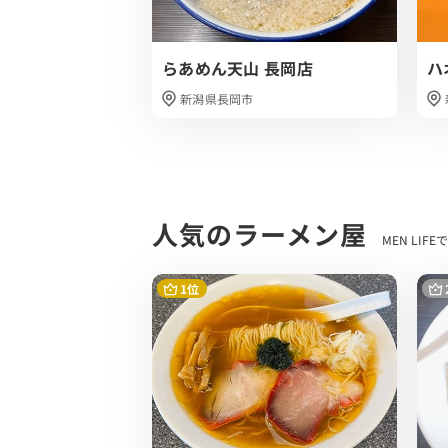
生姜やあっさりジャンルがお好きな方はぜ
らあめん天山 長岡店
ハ
新潟県長岡市
人気のラーメン屋
MEN LI
1位