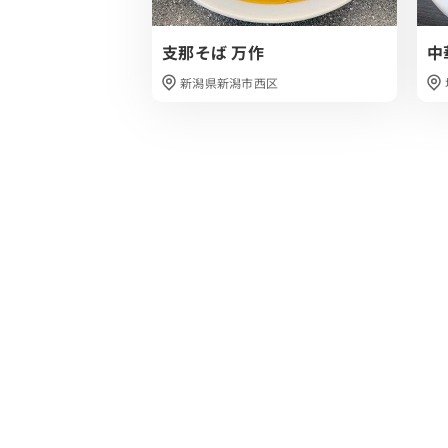
支那そば 万作
中
新潟県新潟市西区