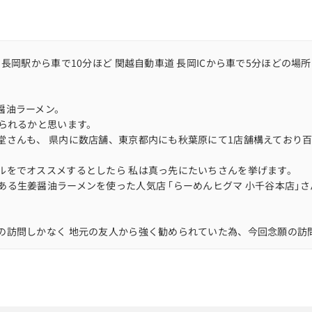
長岡駅から車で10分ほど 関越自動車道 長岡ICから車で5分ほどの場所
醤油ラーメン。
げられるかと思います。
堂さんも、 県内に数店舗、東京都内にも秋葉原にて1店舗構えており
ルをでオススメするとしたら 私は真っ先にたいちさんを挙げます。
ある生姜醤油ラーメンを使った人気店 ｢らーめんヒグマ 小千谷本店｣
の訪問しかなく 地元の友人から強く勧められていた為、今回念願の訪
は満席でした。 10分ほど待機して食券を購入し、カウンター席に案
が出来ていました。
もしれません…(笑)