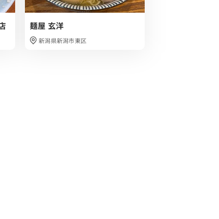
店
麺屋 玄洋
中華そば 雲ノ糸
新潟県新潟市東区
山形県酒田市