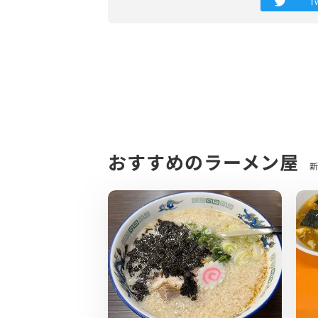
T
美味い！
やや塩気強めな口当たりと、味噌のコクが
ほんのり魚介の出汁感も来て、さっぱりと
中太ちぢれの麺も良い相性でした。
プリっとした弾力ある食感で、先程の味噌
トッピングは、岩海苔・チャーシュー・か
味噌ラーメンに岩海苔やかまぼこといった
おすすめのラーメン屋
新
海鮮だけでなくラーメンも海や寺泊を感じ
大変美味しくいただきました、ご馳走様で