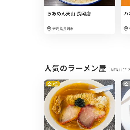
らあめん天山 長岡店
ハ
新潟県長岡市
人気のラーメン屋
MEN LI
1位