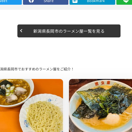
weet
Share
Bookmark
ダブルアタックした1口目。
した味わいでした。
新潟県長岡市のラーメン屋一覧を見る
スープとは言うまでもない良い絡み。
まぼこ・ネギ・メンマなどのラインナップでした。
オリジナリティー溢れる組み合わせが良いですね。
潟県長岡市でおすすめのラーメン屋をご紹介！
させる絶品。
した。