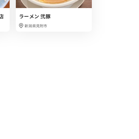
店
ラーメン 弐豚
杭州飯店
新潟県見附市
新潟県燕市