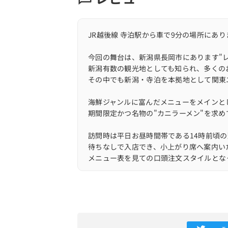
JR越後線 寺泊駅から車で9分の場所にあり
今回の舞台は、新潟県長岡市にあります"レ
新潟有数の観光地としても知られ、多くの
その中でも新潟・寺泊を本拠地として関東
海鮮ジャンルに富んだメニューをメインと
期間限定かつ名物の"カニラーメン"を求
訪問時は平日お昼時間帯である14時前頃
待ちなしで入店でき、小上がり席へ案内い
メニュー表を見ての口頭注文スタイルとな
店内はテーブル・座敷席を完備しており、1
窓からは寺泊港や市場の賑わいを一望でき
10分と少しして味噌ラーメンが登場です。
燈色に染まった味噌スープを目の前に、早