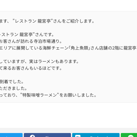
ます、 ”レストラン 龍宮亭”さんをご紹介します。
ストラン 龍宮亭"さんです。
お客さんが訪れる寺泊市場通り。
エリアに展開している海鮮チェーン｢角上魚類｣さん店舗の2階に龍宮
していますが、実はラーメンもあります。
めて来るお客さんもいるほどです。
の到着でした。
ただきました。
っており、"特製味噌ラーメン"をお願いしました。
00人近い数が収容できるスペースです。
、食堂の雰囲気と相まって待ち時間も楽しめます。
速1口いただきます…