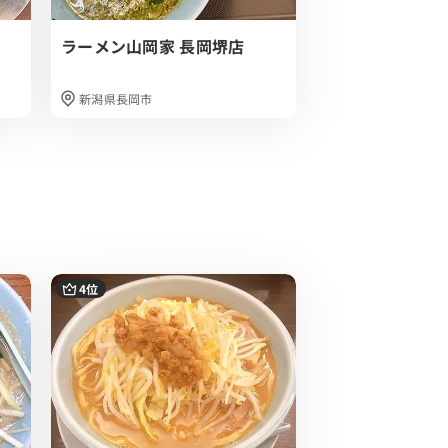
ラーメン山岡家 長岡堺店
麺や 真登
新潟県長岡市
新潟県長岡市
4位
5位