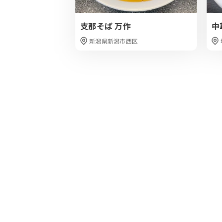
支那そば 万作
中
新潟県新潟市西区