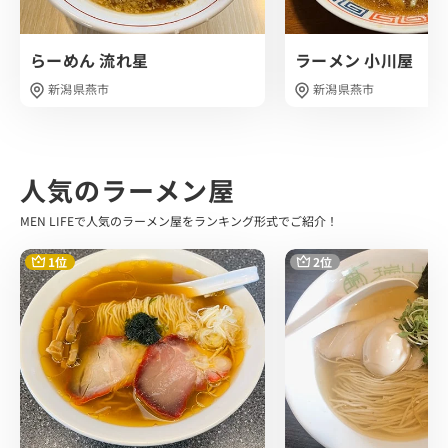
多加水で柔らかめの歯ごたえでキレのある醤油スープとの
相性も抜群でした。
らーめん 流れ星
ラーメン 小川屋
メインと言っても過言ではない炒められた野菜の数々。
新潟県燕市
新潟県燕市
なんといってもどれもシャキシャキでずっとアツアツでし
たね。
加えて麺とスープをより引き立ててくれました。
生卵を溶かして背脂スープと飲むのもこれまた至福。
人気のラーメン屋
気づけばあっという間に完食。うま！って連呼してました
MEN LIFEで人気のラーメン屋をランキング形式でご紹介！
(笑)
まさに地元に誇る町食堂、ぜひ立ち寄って燕のラーメンを
1位
2位
感じて欲しいです。