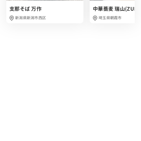
支那そば 万作
中華蕎麦 瑞山(ZUIZA
新潟県新潟市西区
埼玉県朝霞市