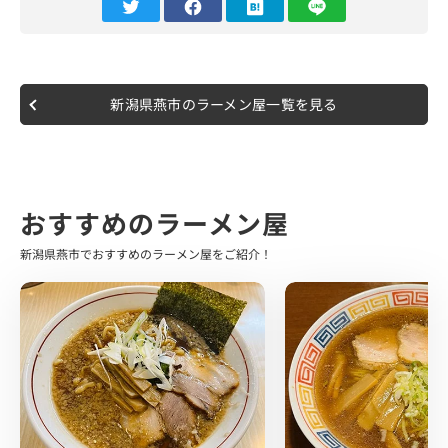
た。
女性の店員さんでおそらく店主さん？
1人で切り盛りされている姿がなんともパワフルでした。
こちらのお店は出前もやっていて全て店主さんで切り盛り
しているとの事、、、
新潟県燕市のラーメン屋一覧を見る
不在時は置き手紙を残しているらしいです。…凄い。
10分ほどしてラーメン登場。
真ん中に綺麗な月見(生卵)が乗っていて、周りには炒めら
れたたっぷりの野菜があります。
おすすめのラーメン屋
燕ならではの背脂もちらほら見えますね。
香ばしい匂いをまとわせながら早速スープを1口…
新潟県燕市でおすすめのラーメン屋をご紹介！
うまい！！
思ったより醤油のキレがあって、その後にふんわりと煮干
しの旨みがきます。
背脂がさらにアクセントを決めてくれます。
皆が知っているような燕三条系背脂と比較すると優しめな
味わいになっている印象です。
麺はやや中太のストレート麺。