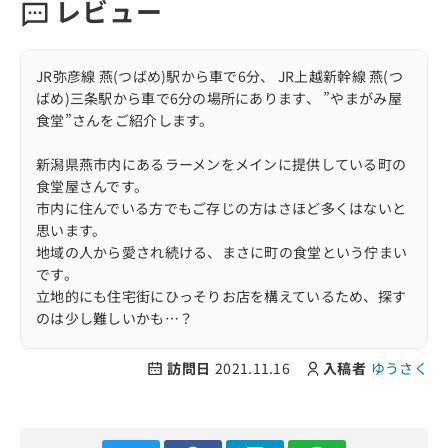
レビュー
JR弥彦線 燕(つばめ)駅から車で6分、 JR上越新幹線 燕(つ
ばめ)三条駅から車で6分の場所にあります、 ”やまがみ屋
食堂”さんをご紹介します。
新潟県燕市内にあるラーメンをメインに提供している町の
食堂屋さんです。
市内に住んでいる方でもご存じの方はさほど多くはないと
思います。
地域の人から愛され続ける、まさに町の食堂という佇まい
です。
立地的にも住宅街にひっそりお店を構えているため、探す
のは少し難しいかも…？
訪問時は平日の14時前の到着でした。
訪問日
2021.11.16
入稿者
ゆうさく
お昼のピークを過ぎたということもあって待ちなしで店内
に入店できテーブル席へ着席しました。
店員さんによる注文制で私は特製ラーメンを注文しまし