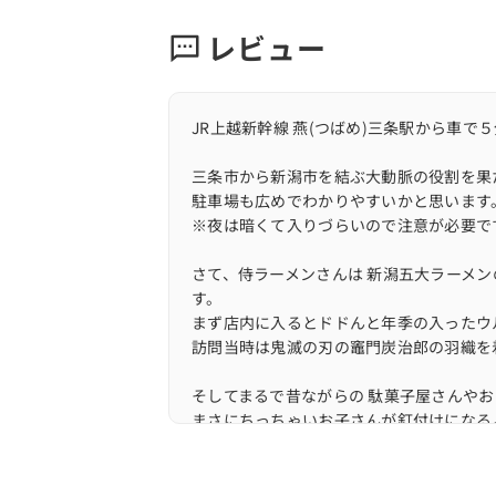
レビュー
JR上越新幹線 燕(つばめ)三条駅から車で
三条市から新潟市を結ぶ大動脈の役割を果
駐車場も広めでわかりやすいかと思います
※夜は暗くて入りづらいので注意が必要で
さて、侍ラーメンさんは 新潟五大ラーメン
す。
まず店内に入るとドドんと年季の入ったウ
訪問当時は鬼滅の刃の竈門炭治郎の羽織を
そしてまるで昔ながらの 駄菓子屋さんや
まさにちっちゃいお子さんが釘付けになる
そんな侍ラーメンさん、 訪問時はシンプル
背脂の量を