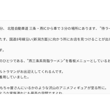
５分、 北陸自動車道 三条・燕ICから車で３分の場所にあります、 ”侍
たす、国道8号線沿い(新潟方面)に向かう所にお店を見つけることが出
。
す。
のひとつである、"燕三条系背脂ラーメン"を看板メニューとしている
ルトラマンがお出迎えしてくれるんです。
着用していました。
おもちゃ屋さんにいるかのような沢山のアニメフィギュアが至る所に。
ような家族連れにも最高の空間ですよね。
に定番メニューである"ラーメン"を注文しました。