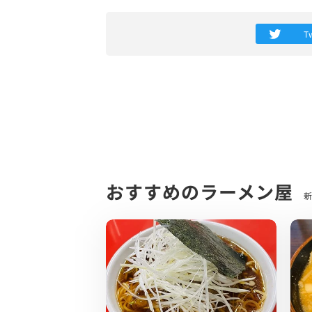
なし
少なめ
T
ふつう
白
ダブル白
トリプル白
の順でお好みで調整できます。私はダブル
他の店舗さんで例えるなら大油〜鬼油レベ
10分ほどしてラーメン登場です。
背脂の量をダブル白にしたこともあり、ま
中心には醤油ダレか掛かっていて、早速ス
おすすめのラーメン屋
新
うん、美味い…！！
ガツンと醤油が前面に押し出されたような
他の燕三条系を提供する店舗さんと比較す
背脂の甘みも最高にスープとマッチングし
これだけギトギトな見た目なのに全くこて
麺は平打ち中太麺で、もちもち感がたまら