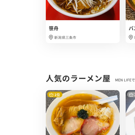
気持ち柔らかめな噛みごたえで美味しい！
トッピングは チャーシューのみといった
笹舟
バ
非常に美味しくいただきました。
心も身体も温まる最高の1杯であることは
新潟県三条市
交通の要所で車通りの多い場所にあるため
ウルトラマンが出迎えてくれるユニークで
背脂ラーメンやこってりジャンル、アニメ
人気のラーメン屋
MEN LI
1位