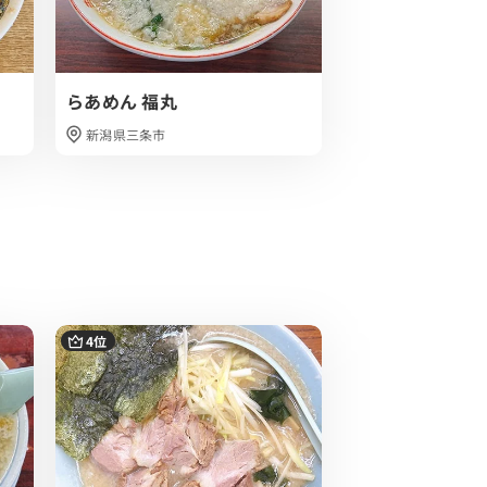
らあめん 福丸
姥姥ラーメン
新潟県三条市
新潟県三条市
4位
5位