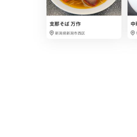
支那そば 万作
中
新潟県新潟市西区