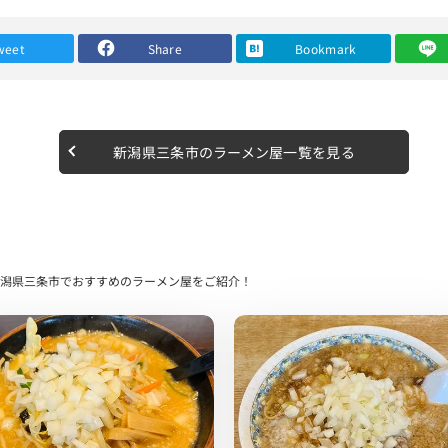
weet
Share
Bookmark
白で注文しました。
新潟県三条市のラーメン屋一覧を見る
ルでしょうか？
るで雪が降ったように背脂が張り巡らされています。
ープを1口…
潟県三条市でおすすめのラーメン屋をご紹介！
ファーストタッチ。
ると、やや濃いめな味わいになってると思います。
ていて、レンゲが止まりません。
こてしていないのが本当に燕三条系の醍醐味でもありますよね。
ないです。