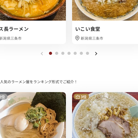
シンプルなもので、脂身の少ない食べやすい味付けになっていました。
ス長ラーメン
いこい食堂
間違いないでしょう。
新潟県三条市
新潟県三条市
基本的には常にお客さんの出入りがある印象です。
美味しい燕三条系背脂がいただけました。
系がお好きな方は是非オススメしたいお店でした！
FEで人気のラーメン屋をランキング形式でご紹介！
2位
3位