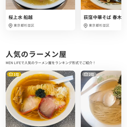
ら醤油のカエシがガツンと舌先を包み込む味わい。
優しいという言葉で片付けていけないのですが、ふんわり
桜上水 船越
荻窪中華そば 春木屋
と纏めあげてくれる抜群に美味しいスープでした。
鳥取県産大山鶏、山梨県産美桜鶏、茨城県産総州古白鶏を
東京都杉並区
東京都杉並区
ブレンドさせ時間をかけて炊きあげたものに、 鰹・鯖、昆
布と広島の醤油醸造から特別に 作ってもらい取り寄せた醤
油を掛け合わせたこだわり抜かれたスープだそうです。
人気のラーメン屋
麺は全粒粉が練り込まれた中細ストレート麺です。
非常に小麦を感じ、歯切れのいいパツパツとした麺で、老
MEN LIFEで人気のラーメン屋をランキング形式でご紹介！
舗 三河製麺所からの特注麺だそうです。
1位
2位
トッピングは、 チャーシュー、タケノコ、かいわれ、海
苔、ほうれん草、穂先メンマなどのラインナップでした。
タケノコの食感とチャーシューの意外なしっとり感が印象
的でずっと食べたくなるような味わいでした。
はるさん、強烈なインパクトを残す非常に美味しい一杯で
した。
他メニューに煮干し、つけ麺などもあるのですがどれをと