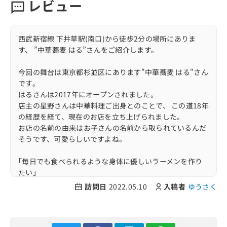
レビュー
西武新宿線 下井草駅(南口)から徒歩2分の場所にありま
す、 ”中華蕎麦 はる”さんをご紹介します。
今回の舞台は東京都杉並区にあります"中華蕎麦 はる"さん
です。
はるさんは2017年にオープンされました。
店主の星野さんは中華料理ご出身とのことで、 この道18年
の経歴を経て、現在のお店を立ち上げられました。
お店の名前の由来はお子さんの名前から取られているんだ
そうです、可愛らしいですよね。
｢毎日でも食べられるような身体に優しいラーメンを作り
たい」
という店主さんの想いもあり、ラーメンに化学調味料一切
訪問日
2022.05.10
入稿者
ゆうさく
不使用、 さらに材料には国産食材を使用されるなど一切の
妥協のないこだわりがあります。