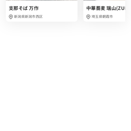
っても超絶品です。
支那そば 万作
中華蕎麦 瑞山(ZUIZA
ぜひオススメしたいお店でした。
あっさりや身体に優しいラーメンを求めている方、是非行
新潟県新潟市西区
埼玉県朝霞市
ってみてはいかがでしょうか？