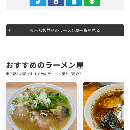
オープンから間もないうちに、 杉並区をはじめ、数々のメ
ディアなどにも取り上げられる有名店となっていきまし
た。
訪問時は平日のゴールデンタイムである19時頃の到着で、
東京都杉並区のラーメン屋一覧を見る
運良く待ちなしで入店できました。
食券機で食券を購入し、カウンター席に着席しました。
注文したのは看板メニューの"特製中華蕎麦"です。
店内はカウンター席のみで料亭を感じさせるような照明の
おすすめのラーメン屋
明るさが際立つ木目基調の空間でした。
キッチンも良く見え、割烹着を着た店主さんの丁寧な調理
東京都杉並区でおすすめのラーメン屋をご紹介！
風景がなんとも印象的でした。
10分ほどしてラーメン登場です。
色とりどりに盛り付けられた身体に優しそうなトッピング
の数々と綺麗に澄んだ醤油スープ、 早速1口…いただきま
す。
めちゃくちゃ美味しい…
鶏の旨味とふわっと昆布系の出汁を感じる1口目、そこか