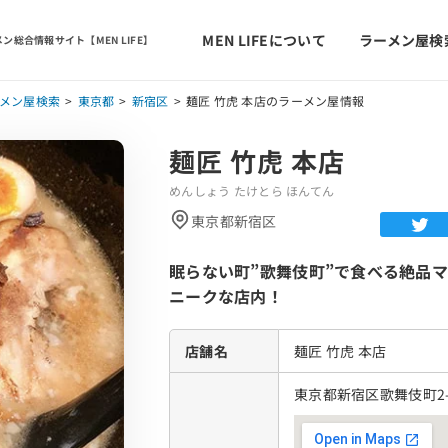
MEN LIFEについて
ラーメン屋検
ン総合情報サイト【MEN LIFE】
メン屋検索
東京都
新宿区
麺匠 竹虎 本店のラーメン屋情報
麺匠 竹虎 本店
めんしょう たけとら ほんてん
東京都新宿区
眠らない町”歌舞伎町”で食べる絶品
ニークな店内！
店舗名
麺匠 竹虎 本店
東京都新宿区歌舞伎町2-