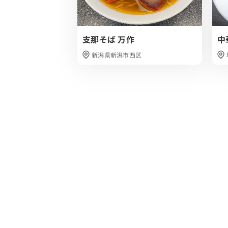
支那そば 万作
中
新潟県新潟市西区