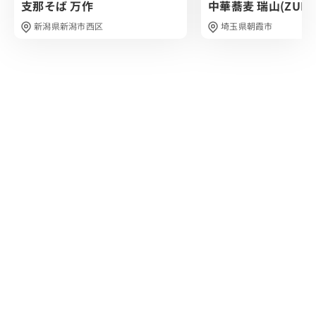
支那そば 万作
中華蕎麦 瑞山(ZUIZA
あっという間の完食です。
退店時には15人前後の行列ができていましたし、店主さん
新潟県新潟市西区
埼玉県朝霞市
のファンでしょうか？
写真や待っている方への気さくな話しかけなど、中本さん
の人気っぷりが垣間見える訪問でした。
人気チェーンの本物の辛旨ラーメンを堪能することができ
ますので、 ぜひ行ってみてはいかがでしょうか？