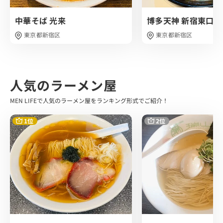
うわあ...うまい...！
中華そば 光来
博多天神 新宿東口駅
そして辛い！
唐辛子と旨味の効いた味噌が調和し合ったまさに辛旨なる
東京都新宿区
東京都新宿区
味わいです。
じわじわと辛さが来るのですが、これがまたヤミツキにな
ります。
後半でバターを溶かしていくと、マイルドでさらに深みの
人気のラーメン屋
出る味わいへと変化していきました。
MEN LIFEで人気のラーメン屋をランキング形式でご紹介！
麺は中太のちぢれ麺です。
歯ごたえ・啜り心地ともに抜群で、辛旨スープともしっか
1位
2位
り絡んだ美味しい麺でした。
トッピングは、 野菜、麻婆豆腐、バター、味玉のラインナ
ップです。
炒められたシャキシャキの野菜やその中のキクラゲのコリ
コリ感、 さらに全体を纏わせる麻婆の旨味に味玉の存在感
やバターのアクセントなど... とにかく一つ一つのトッピン
グが主役級でした。