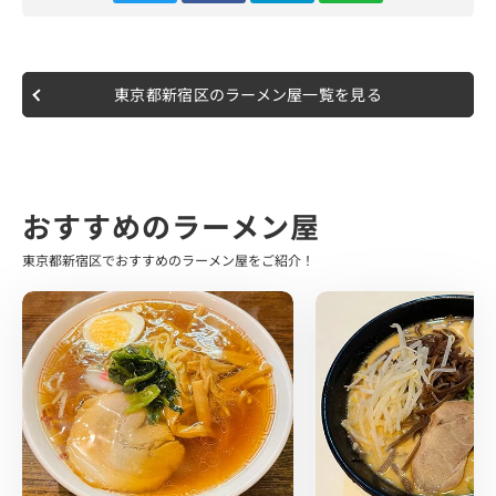
イムで通し営業されているのが サラリーマンにとって嬉し
いですよね。
訪問時は平日で、オープン10分前の9時50分の到着でし
東京都新宿区のラーメン屋一覧を見る
た。
既に4.5人ほど並んでおり、そのまま後続へ接続しました。
店主さんのオープンの合図とともに入店し、食券機で食券
を購入、カウンター席へ案内いただきました。
中本さんの看板メニューである"蒙古タンメン(5辛)"と、バ
おすすめのラーメン屋
ター・味玉トッピングをお願いしました。
東京都新宿区でおすすめのラーメン屋をご紹介！
店内はカウンター・テーブル席になっており、 真っ白なカ
ウンターは清潔感に溢れ、細かいところまで行き届いてい
る印象でした。
店員さんの活気ある掛け声や接客も好印象です。
10分ほどでラーメン登場です。
たっぷりの野菜と麻婆が掛けられていて、スライスされた
味玉とバターもお出ましです。
早速スープをすくい上げ、1口いただきます。