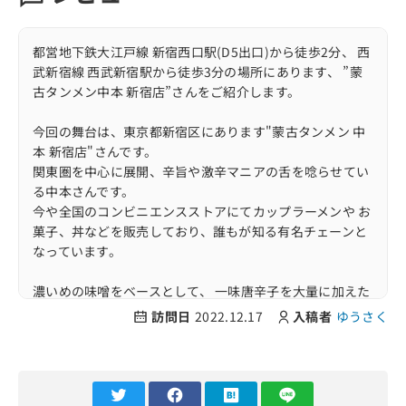
都営地下鉄大江戸線 新宿西口駅(D5出口)から徒歩2分、 西
武新宿線 西武新宿駅から徒歩3分の場所にあります、 ”蒙
古タンメン中本 新宿店”さんをご紹介します。
今回の舞台は、東京都新宿区にあります"蒙古タンメン 中
本 新宿店"さんです。
関東圏を中心に展開、辛旨や激辛マニアの舌を唸らせてい
る中本さんです。
今や全国のコンビニエンスストアにてカップラーメンや お
菓子、丼などを販売しており、誰もが知る有名チェーンと
なっています。
濃いめの味噌をベースとして、 一味唐辛子を大量に加えた
スープとそれに合うように作られた太麺が特徴です。
訪問日
2022.12.17
入稿者
ゆうさく
上板橋(板橋区)を本店とし、 新宿店さんは3号店として
2003(平成15)年3月にオープンされました。
他の店舗より営業時間が早いことと、23時までのロングタ